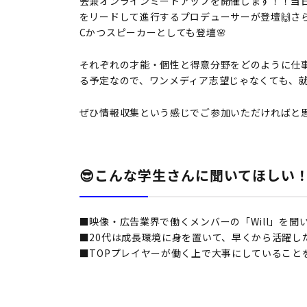
会兼オンラインミートアップを開催します！！当日
をリードして進行するプロデューサーが登壇🙌さ
Cかつスピーカーとしても登壇🌸
それぞれの才能・個性と得意分野をどのように仕
る予定なので、ワンメディア志望じゃなくても、
ぜひ情報収集という感じでご参加いただければと思
😎こんな学生さんに聞いてほしい！
■映像・広告業界で働くメンバーの「Will」を
■20代は成長環境に身を置いて、早くから活躍し
■TOPプレイヤーが働く上で大事にしていること