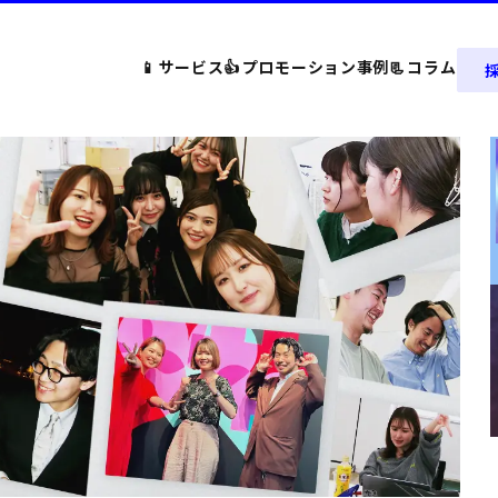
📱
サービス
👍
プロモーション事例
📃
コラム