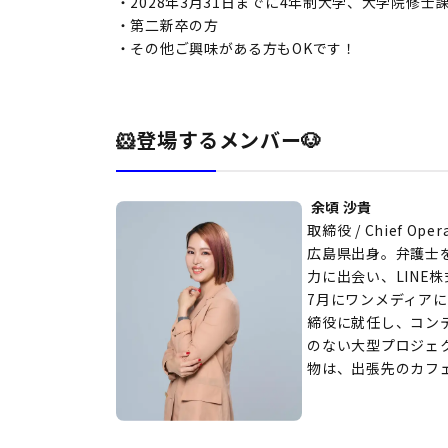
・2028年3月31日までに4年制大学、大学院修
・第二新卒の方
・その他ご興味がある方もOKです！
🐹登場するメンバー🐶
余頃 沙貴
取締役 / Chief Opera
広島県出身。弁護士
力に出会い、LINE
7月にワンメディアに
締役に就任し、コンテ
のない大型プロジェ
物は、出張先のカフ