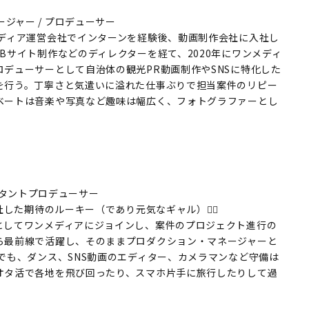
 マネージャー / プロデューサー
メディア運営会社でインターンを経験後、動画制作会社に入社し
Bサイト制作などのディレクターを経て、2020年にワンメディ
デューサーとして自治体の観光PR動画制作やSNSに特化した
を行う。丁寧さと気遣いに溢れた仕事ぶりで担当案件のリピー
ベートは音楽や写真など趣味は幅広く、フォトグラファーとし
 アシスタントプロデューサー
社した期待のルーキー（であり元気なギャル）🧚‍♀️
としてワンメディアにジョインし、案件のプロジェクト進行の
ら最前線で活躍し、そのままプロダクション・マネージャーと
でも、ダンス、SNS動画のエディター、カメラマンなど守備は
オタ活で各地を飛び回ったり、スマホ片手に旅行したりして過