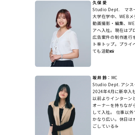
久保 愛
Studio Dept.
大学在学中、WEB
動画撮影・編集、WE
アへ入社。現在はプロ
広告案件の制作進行
ト率トップ。プライ
ても活動📸
坂井 鈴
：MC
Studio Dept.
2024年4月に新卒入
以前よりインターン
オーナーを持ちなが
して入社。 仕事以外
かなり広い。休日は
ごしている☕️