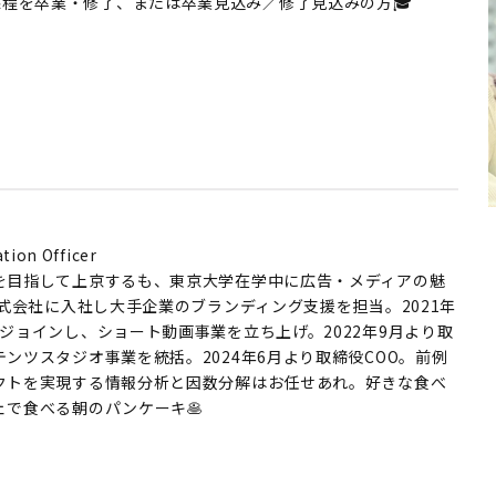
士課程を卒業・修了、または卒業見込み／修了見込みの方🎓
tion Officer
を目指して上京するも、東京大学在学中に広告・メディアの魅
株式会社に入社し大手企業のブランディング支援を担当。2021年
ジョインし、ショート動画事業を立ち上げ。2022年9月より取
ンツスタジオ事業を統括。2024年6月より取締役COO。前例
クトを実現する情報分析と因数分解はお任せあれ。好きな食べ
ェで食べる朝のパンケーキ🥞