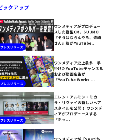
ピックアップ
ワンメディアがプロデュー
スした縦型CM、SUUMO
『そうはならんやろ、柴崎
さん』篇がYouTube...
プレスリリース
ワンメディア史上最多！手
掛けたYouTubeチャンネル
および動画広告が
「YouTube Works ...
プレスリリース
エレン・アルミン・ミカ
サ・リヴァイの新しいヘア
スタイルを公開！ ワンメデ
ィアがプロデュースする
『ホッ...
プレスリリース
ワンメディアが「Spotify