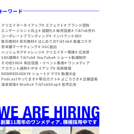
キーワード
# クリエイタータイアップ
# エフェクト
# ブランド認知
# エンゲージメント向上
# 話題化
# 販売促進
# TikTok売れ
# コーポレートブランディング
# インバウンド向け
# 無形商材
# 有形商材
# はじめてのTikTok
# 楽曲コラボ
# 若年層マーケティング
# UGC創出
# ハッシュタグチャレンジ
# クリエイター関連
# 広告賞
# SNS横断
# TikTok
# YouTube
# ショート動画制作
# その他SNS
# 来店促進・イベント集客
# ワンメディア
# アカウント運用
# IPタイアップ
# 採用情報
# NEWMEDIADAY
# ショートドラマ
# 動画大全
# Podcastやってます
# 明石ガクト
# よごろさき
# 近藤望美
# 海本栞璃
# Works
# TikTokShop
# 音声広告