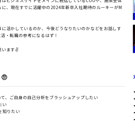
はビジネスサイドをメインに統括しているCOOや、施策全体
らに、現在すでに活躍中の2024年新卒入社期待のルーキーがM
事に活かしているのか、今後どうなりたいのかなどをお話しす
就活・転職の参考になるはず！
います✌️
🤨
聞いて、ご自身の自己分析をブラッシュアップしたい
たい
を知りたい