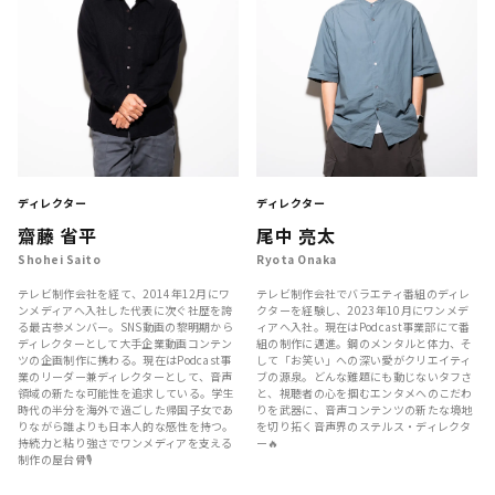
ディレクター
ディレクター
齋藤 省平
尾中 亮太
Shohei Saito
Ryota Onaka
テレビ制作会社を経て、2014年12月にワ
テレビ制作会社でバラエティ番組のディレ
ンメディアへ入社した代表に次ぐ社歴を誇
クターを経験し、2023年10月にワンメデ
る最古参メンバー。SNS動画の黎明期から
ィアへ入社。現在はPodcast事業部にて番
ディレクターとして大手企業動画コンテン
組の制作に邁進。鋼のメンタルと体力、そ
ツの企画制作に携わる。現在はPodcast事
して「お笑い」への深い愛がクリエイティ
業のリーダー兼ディレクターとして、音声
ブの源泉。どんな難題にも動じないタフさ
領域の新たな可能性を追求している。学生
と、視聴者の心を掴むエンタメへのこだわ
時代の半分を海外で過ごした帰国子女であ
りを武器に、音声コンテンツの新たな境地
りながら誰よりも日本人的な感性を持つ。
を切り拓く音声界のステルス・ディレクタ
持続力と粘り強さでワンメディアを支える
ー🔥
制作の屋台骨🎙️