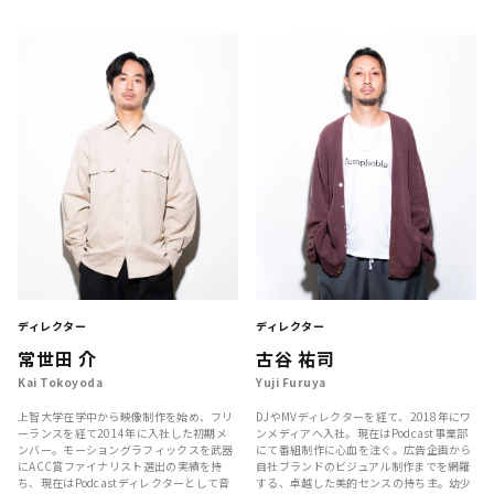
ディレクター
ディレクター
常世田 介
古谷 祐司
Kai Tokoyoda
Yuji Furuya
上智大学在学中から映像制作を始め、フリ
DJやMVディレクターを経て、2018年にワ
ーランスを経て2014年に入社した初期メ
ンメディアへ入社。現在はPodcast事業部
ンバー。モーショングラフィックスを武器
にて番組制作に心血を注ぐ。広告企画から
にACC賞ファイナリスト選出の実績を持
自社ブランドのビジュアル制作までを網羅
ち、現在はPodcastディレクターとして音
する、卓越した美的センスの持ち主。幼少