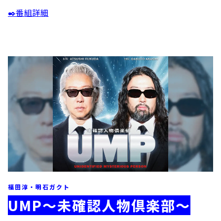
✒️番組詳細
福田淳・明石ガクト
UMP〜未確認人物倶楽部〜