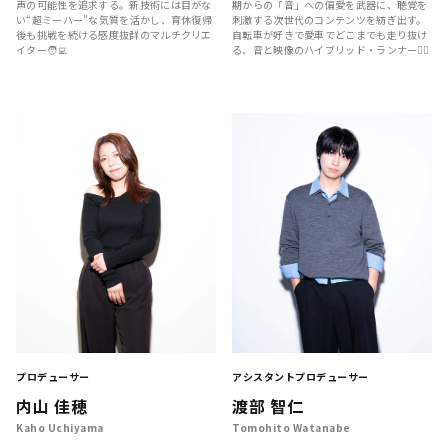
声の可能性を追求する。新技術には目がな
期からの「音」への偏愛を武器に、聴覚を
い“超ミーハー”な気質を活かし、育休復帰
刺激する次世代のコンテンツを紡ぎ出す。
後も挑戦を続ける感度抜群のマルチクリエ
自転車が好きで愛車でどこまでも走り抜け
イター🧑‍💻
る、音と映像のハイブリッド・ランナー🚴‍♂️
プロデューサー
アシスタントプロデューサー
内山 佳穂
渡部 智仁
Kaho Uchiyama
Tomohito Watanabe