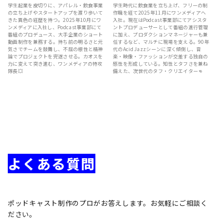
学生起業を皮切りに、アパレル・飲食事業
学生時代に飲食業を立ち上げ、フリーの制
の立ち上げやスタートアップを渡り歩いて
作職を経て2025年11月にワンメディアへ
きた異色の経歴を持つ。2025年10月にワ
入社。現在はPodcast事業部にてアシスタ
ンメディアに入社し、Podcast事業部にて
ントプロデューサーとして番組の進行管理
番組のプロデュース、大手企業のショート
に加え、プロダクションマネージャーも兼
動画制作を兼務する。持ち前の明るさと元
任するなど、マルチに現場を支える。90年
気さでチームを鼓舞し、不屈の根性と精神
代のAcid Jazzシーンに深く傾倒し、音
論でプロジェクトを完遂させる。カオスを
楽・映像・ファッションが交差する独自の
力に変えて突き進む、ワンメディアの特攻
感性を形成している。知性とタフさを兼ね
隊長💥
備えた、次世代のタフ・クリエイター👊
よくある質問
ポッドキャスト制作のプロがお答えします。お気軽にご相談く
ださい。