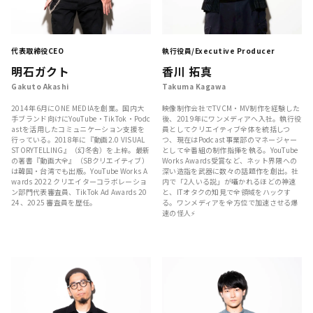
代表取締役CEO
執行役員/Executive Producer
明石ガクト
香川 拓真
Gakuto Akashi
Takuma Kagawa
2014年6月にONE MEDIAを創業。国内大
映像制作会社でTVCM・MV制作を経験した
手ブランド向けにYouTube・TikTok・Podc
後、2019年にワンメディアへ入社。執行役
astを活用したコミュニケーション支援を
員としてクリエイティブ全体を統括しつ
行っている。2018年に『動画2.0 VISUAL
つ、現在はPodcast事業部のマネージャー
STORYTELLING』（幻冬舎）を上梓。最新
として全番組の制作指揮を執る。YouTube
の著書『動画大全』（SBクリエイティブ）
Works Awards受賞など、ネット界隈への
は韓国・台湾でも出版。YouTube Works A
深い造詣を武器に数々の話題作を創出。社
wards 2022 クリエイターコラボレーショ
内で「2人いる説」が囁かれるほどの神速
ン部門代表審査員、TikTok Ad Awards 20
と、ITオタクの知見で全領域をハックす
24、2025 審査員を歴任。
る。ワンメディアを全方位で加速させる爆
速の怪人⚡️