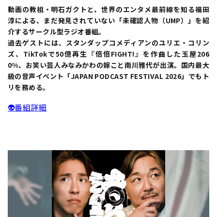
動画の教祖・明⽯ガクトと、世界のエンタメ最前線を知る福⽥
淳による、まだ発見されていない「未確認人物（UMP）」を紹
介するサークル型ラジオ番組。
過去ゲストには、スタンダップコメディアンのユリエ・コリン
ズ、TikTokで50億再生『倍倍FIGHT!』を作曲した玉屋206
0%、お笑い芸人みなみかわの嫁こと南川雅代が出演。国内最大
級の音声イベント「JAPAN PODCAST FESTIVAL 2026」でもト
リを務める。
👽番組詳細