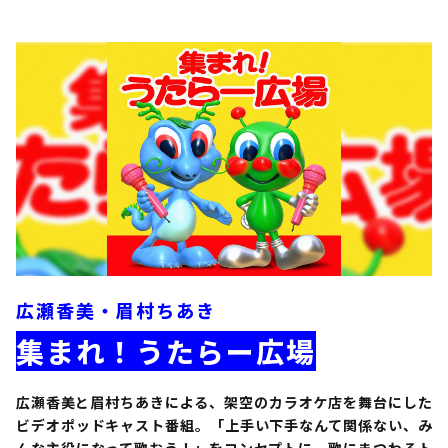
広瀬香美・眉村ちあき
集まれ！うたらー広場
広瀬香美と眉村ちあきによる、架空のカラオケ店を舞台にした
ビデオポッドキャスト番組。「上手い下手なんて関係ない、み
んな主役になって歌おう！」をコンセプトに、歌にまつわるト