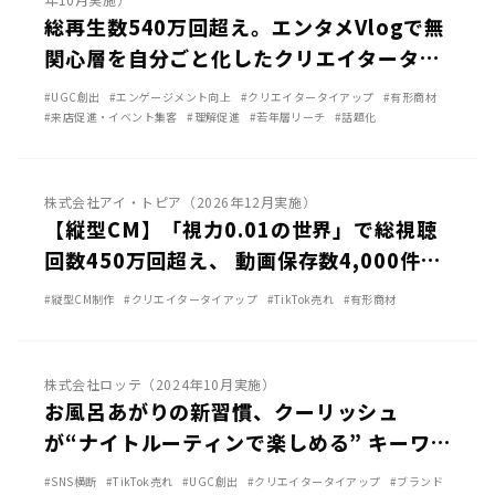
総再生数540万回超え。エンタメVlogで無
関心層を自分ごと化したクリエイタータイ
アップ施策 ｜NEON JAPAN「ACN ラム
#UGC創出
#エンゲージメント向上
#クリエイタータイアップ
#有形商材
セス大王展ファラオたちの黄金」
#来店促進・イベント集客
#理解促進
#若年層リーチ
#話題化
TikTok
株式会社アイ・トピア（2026年12月実施）
【縦型CM】「視力0.01の世界」で総視聴
回数450万回超え、 動画保存数4,000件に
到達！｜アイ・トピア「ケロリンお⾵呂メ
#縦型CM制作
#クリエイタータイアップ
#TikTok売れ
#有形商材
ガネ」
TikTok
株式会社ロッテ（2024年10月実施）
お風呂あがりの新習慣、クーリッシュ
が“ナイトルーティンで楽しめる” キーワ
ード想起11.3％UPを実現！ ロッテ「クー
#SNS横断
#TikTok売れ
#UGC創出
#クリエイタータイアップ
#ブランド