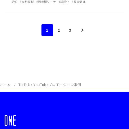
リッシュ」ショート動画プロモーション施
認知
#有形商材
#若年層リーチ
#話題化
#販売促進
策｜ ロッテ「クーリッシュ」
1
2
3
ホーム
TikTok / YouTubeプロモーション事例