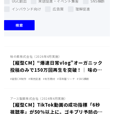
UGC創出
来店促進・イベント集客
SNS横断
インバウンド向け
広告賞
理解促進
検索
TikTok
YouTube
味の素株式会社（2026年4月実施）
【縦型CM】“爆速日常vlog”オーガニック
投稿のみで150万回再生を突破！｜ 味の素
「クノール® サクサクdeコパン」
#縦型CM制作
#販売促進
#有形商材
#若年層リーチ
#SNS横断
TikTok
アース製薬株式会社（2024年4月実施）
【縦型CM】TikTok動画の成功指標「6秒
視聴率」が50%以上に。ゴキブリ予防の新