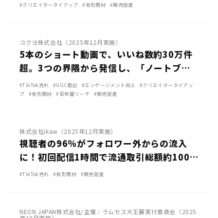
達成｜株式会社ロッテ「ACUO」
#クリエイタータイアップ
#有形商材
#販売促進
TikTok
コクヨ株式会社（2025年12月実施）
5本のショート動画で、いいね数約30万件
超。3つの界隈から発信し、「ノートブラ
ンド」から「まなびかたブランド」へ再定
#TikTok売れ
#UGC創出
#エンゲージメント向上
#クリエイタータイアッ
義｜コクヨ「Campus」
プ
#有形商材
#若年層リーチ
#販売促進
TikTok
株式会社ikaw（2025年12月実施）
視聴者の96％がフォロワー外からの流入
に！初回配信1時間で流通取引総額約100
万円を記録。TikTok Shopのアカウント開
#TikTok売れ
#有形商材
#販売促進
設からライブ配信までを一貫支援｜
TikTok
ikaw「TikTok Shop LIVE」
NEON JAPAN株式会社/主催：ラムセス大王展実行委員会（2025
年10月実施）