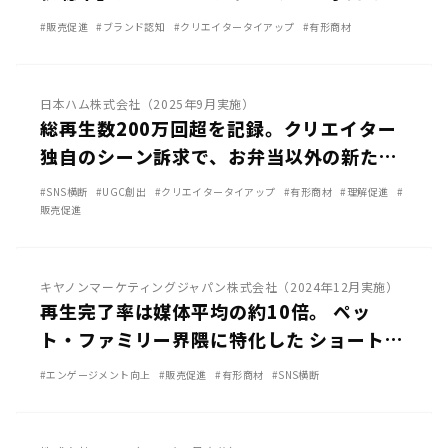
ニーズを喚起｜ アース製薬「ゴキッシュ
#販売促進
#ブランド認知
#クリエイタータイアップ
#有形商材
スッ、スゴい！」
その他SNS
日本ハム株式会社（2025年9月実施）
総再生数200万回超を記録。クリエイター
独自のシーン訴求で、お弁当以外の新たな
需要を開拓｜日本ハム株式会社 「丸かじり
#SNS横断
#UGC創出
#クリエイタータイアップ
#有形商材
#理解促進
#
チキボン」「チキンナゲット」
販売促進
TikTok
YouTube
キヤノンマーケティングジャパン株式会社（2024年12月実施）
再生完了率は媒体平均の約10倍。 ペッ
ト・ファミリー界隈に特化した ショート動
画でブランド認知拡大に成功｜キヤノン
#エンゲージメント向上
#販売促進
#有形商材
#SNS横断
「PowerShot V10」
TikTok
YouTube
その他SNS