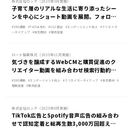
株式会社ロッテ（2025年3月実施）
子育て層のリアルな生活に寄り添ったシー
ンを中心にショート動画を展開。フォロー
外への圧倒的拡散に成功し、総再生数
#SNS横断
#TikTok売れ
#UGC創出
#エンゲージメント向上
#クリエイタ
2,400万回超を記録 ｜ロッテ「クーリッシ
ータイアップ
#有形商材
#販売促進
TikTok
YouTube
ュマルチ」
ロート製薬株式（2025年11月実施）
気づきを醸成するWebCMと購買促進のク
リエイター動画を組み合わせ検索行動約18
倍を達成｜ロート製薬「デ・オウ」
#SNS横断
#エンゲージメント向上
#クリエイタータイアップ
#有形商材
#
理解促進
#販売促進
TikTok
Spotify
株式会社ロッテ（2025年9月実施）
TikTok広告とSpotify音声広告の組み合わ
せで認知定着と総再生数3,000万回超えを