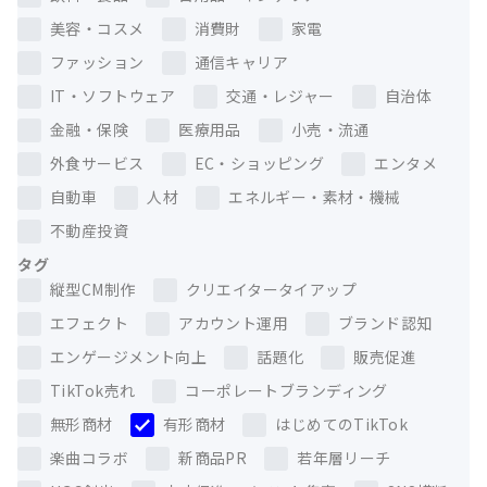
美容・コスメ
消費財
家電
ファッション
通信キャリア
IT・ソフトウェア
交通・レジャー
自治体
金融・保険
医療用品
小売・流通
外食サービス
EC・ショッピング
エンタメ
自動車
人材
エネルギー・素材・機械
不動産投資
タグ
縦型CM制作
クリエイタータイアップ
エフェクト
アカウント運用
ブランド認知
エンゲージメント向上
話題化
販売促進
TikTok売れ
コーポレートブランディング
無形商材
有形商材
はじめてのTikTok
楽曲コラボ
新商品PR
若年層リーチ