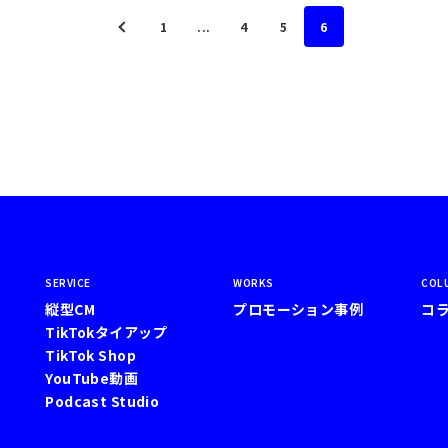
1
...
4
5
6
SERVICE
WORKS
COL
縦型CM
プロモーション事例
コ
TikTokタイアップ
TikTok Shop
YouTube動画
Podcast Studio