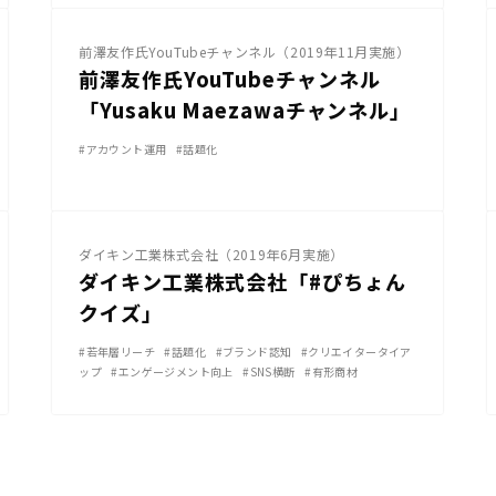
前澤友作氏YouTubeチャンネル（2019年11月実施）
前澤友作氏YouTubeチャンネル
「Yusaku Maezawaチャンネル」
#アカウント運用
#話題化
その他SNS
ダイキン工業株式会社（2019年6月実施）
ダイキン工業株式会社「#ぴちょん
クイズ」
#若年層リーチ
#話題化
#ブランド認知
#クリエイタータイア
ップ
#エンゲージメント向上
#SNS横断
#有形商材