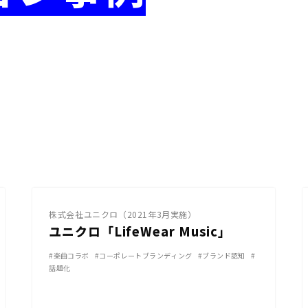
YouTube
株式会社ユニクロ（2021年3月実施）
ユニクロ「LifeWear Music」
#楽曲コラボ
#コーポレートブランディング
#ブランド認知
#
話題化
YouTube