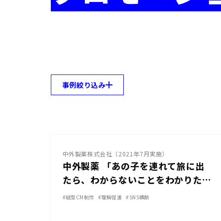
事例絞り込み
YouTube
中外製薬株式会社（2021年7月実施）
中外製薬 「あの子を連れて旅に出
たら、わからないことをわかりたく
なった話」
#縦型CM制作
#理解促進
#SNS横断
その他SNS