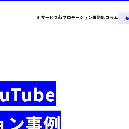
📱
サービス
👍
プロモーション事例
📃
コラム
ouTube
ョン事例