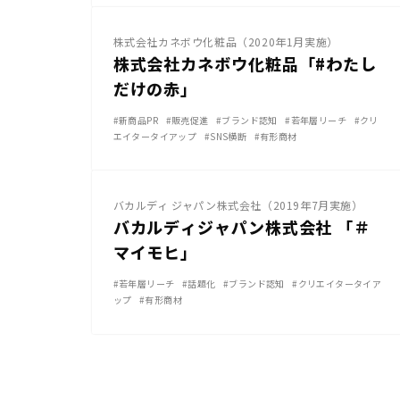
株式会社カネボウ化粧品（2020年1月実施）
株式会社カネボウ化粧品「#わたし
だけの赤」
#新商品PR
#販売促進
#ブランド認知
#若年層リーチ
#クリ
エイタータイアップ
#SNS横断
#有形商材
その他SNS
バカルディ ジャパン株式会社（2019年7月実施）
バカルディジャパン株式会社 「＃
マイモヒ」
#若年層リーチ
#話題化
#ブランド認知
#クリエイタータイア
ップ
#有形商材