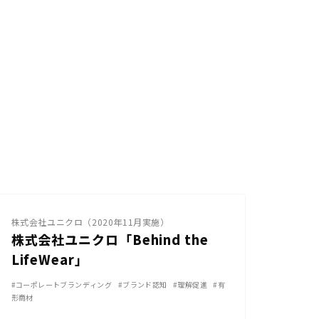
YouTube
株式会社ユニクロ（2020年11月実施）
株式会社ユニクロ「Behind the
LifeWear」
#コーポレートブランディング
#ブランド認知
#理解促進
#有
形商材
YouTube