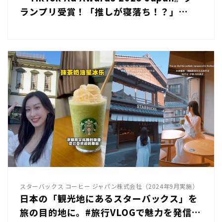
ランプリ受賞！「推しが寝落ち！？」
TikTok LIVEを起点にUGC400件超えの話
題化と購買寄与に成功したSNSプロモーシ
ョン｜ I－ne「YOLU」
スターバックス コーヒー ジャパン株式会社（2024年9月実施）
日本の「観光地にあるスターバックス」を
旅の目的地に。#旅行VLOGで魅力を発信す