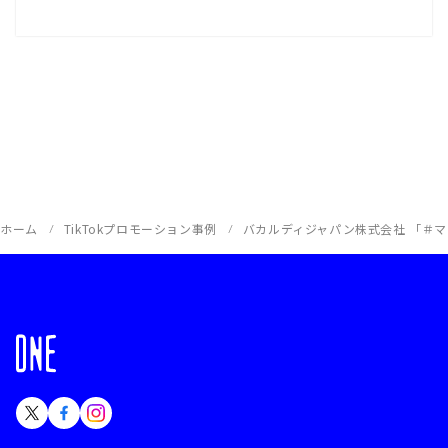
る、インバウンド観光客向けショート動画
プロモーション｜ スターバックス コーヒ
ー
ホーム
TikTokプロモーション事例
バカルディジャパン株式会社 「＃