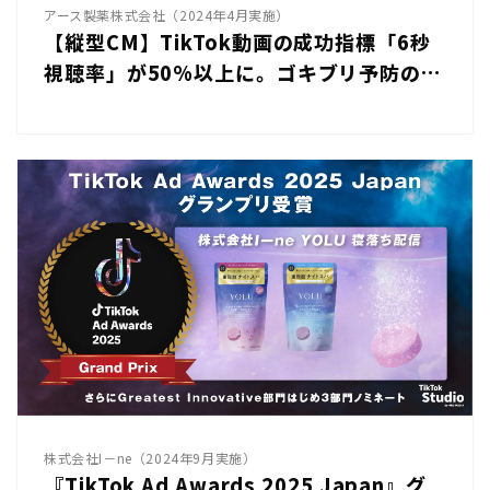
アース製薬株式会社（2024年4月実施）
【縦型CM】TikTok動画の成功指標「6秒
視聴率」が50%以上に。ゴキブリ予防の新
ニーズを喚起｜ アース製薬「ゴキッシュ
スッ、スゴい！」
株式会社I－ne（2024年9月実施）
『TikTok Ad Awards 2025 Japan』グ