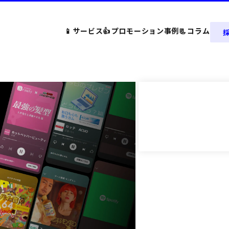
📱
サービス
👍
プロモーション事例
📃
コラム